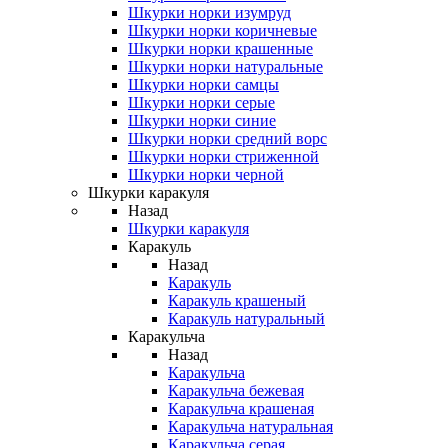
Шкурки норки изумруд
Шкурки норки коричневые
Шкурки норки крашенные
Шкурки норки натуральные
Шкурки норки самцы
Шкурки норки серые
Шкурки норки синие
Шкурки норки средний ворс
Шкурки норки стриженной
Шкурки норки черной
Шкурки каракуля
Назад
Шкурки каракуля
Каракуль
Назад
Каракуль
Каракуль крашеный
Каракуль натуральный
Каракульча
Назад
Каракульча
Каракульча бежевая
Каракульча крашеная
Каракульча натуральная
Каракульча серая