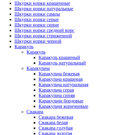
Шкурки норки крашенные
Шкурки норки натуральные
Шкурки норки самцы
Шкурки норки серые
Шкурки норки синие
Шкурки норки средний ворс
Шкурки норки стриженной
Шкурки норки черной
Каракуль
Каракуль
Каракуль крашеный
Каракуль натуральный
Каракульча
Каракульча бежевая
Каракульча крашеная
Каракульча натуральная
Каракульча серая
Каракульча синяя
Каракульчи бордовые
Каракульчи коричневые
Свакара
Свакара бежевая
Свакара белая
Свакара голубая
Свакара золотая