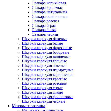
Свакара коричневая
Свакара крашеная
Свакара натуральная
Свакара осветленная
Свакара розовая
Свакара серая
Свакара синяя
Свакара черная
Шкурки каракуля бежевые
Шкурки каракуля белые
Шкурки каракуля бирюзовые
Шкурки каракуля бордовые
Шкурки каракуля вишневые
Шкурки каракуля голубые
Шкурки каракуля зеленые
Шкурки каракуля изумрудные
Шкурки каракуля коричневые
Шкурки каракуля красные
Шкурки каракуля розовые
Шкурки каракуля серые
Шкурки каракуля синие
Шкурки каракуля фиолетовые
Шкурки каракуля черные
Меховые пластины
Меховые пластины лама