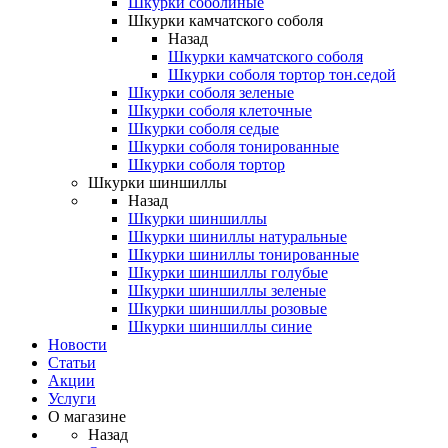
Шкурки соболиные
Шкурки камчатского соболя
Назад
Шкурки камчатского соболя
Шкурки соболя тортор тон.седой
Шкурки соболя зеленые
Шкурки соболя клеточные
Шкурки соболя седые
Шкурки соболя тонированные
Шкурки соболя тортор
Шкурки шиншиллы
Назад
Шкурки шиншиллы
Шкурки шиниллы натуральные
Шкурки шиниллы тонированные
Шкурки шиншиллы голубые
Шкурки шиншиллы зеленые
Шкурки шиншиллы розовые
Шкурки шиншиллы синие
Новости
Статьи
Акции
Услуги
О магазине
Назад