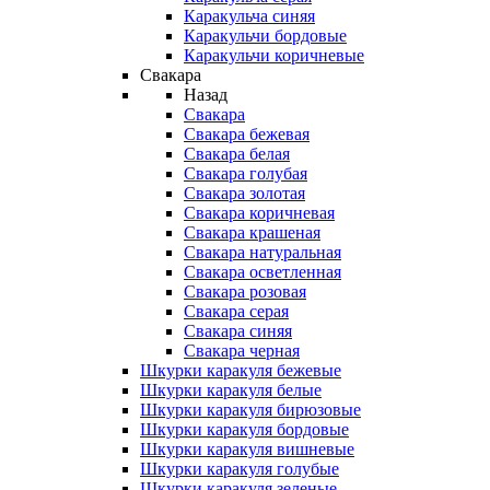
Каракульча синяя
Каракульчи бордовые
Каракульчи коричневые
Свакара
Назад
Свакара
Свакара бежевая
Свакара белая
Свакара голубая
Свакара золотая
Свакара коричневая
Свакара крашеная
Свакара натуральная
Свакара осветленная
Свакара розовая
Свакара серая
Свакара синяя
Свакара черная
Шкурки каракуля бежевые
Шкурки каракуля белые
Шкурки каракуля бирюзовые
Шкурки каракуля бордовые
Шкурки каракуля вишневые
Шкурки каракуля голубые
Шкурки каракуля зеленые