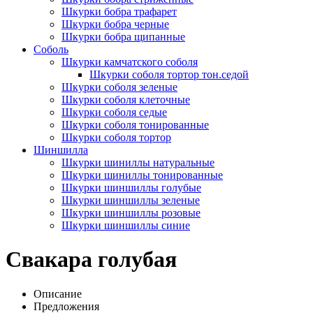
Шкурки бобра трафарет
Шкурки бобра черные
Шкурки бобра щипанные
Соболь
Шкурки камчатского соболя
Шкурки соболя тортор тон.седой
Шкурки соболя зеленые
Шкурки соболя клеточные
Шкурки соболя седые
Шкурки соболя тонированные
Шкурки соболя тортор
Шиншилла
Шкурки шиниллы натуральные
Шкурки шиниллы тонированные
Шкурки шиншиллы голубые
Шкурки шиншиллы зеленые
Шкурки шиншиллы розовые
Шкурки шиншиллы синие
Свакара голубая
Описание
Предложения