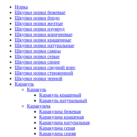
Норка
Шкурки норки бежевые
Шкурки норки бордо
Шкурки норки желтые
Шкурки норки изумруд
Шкурки норки коричневые
Шкурки норки крашенные
Шкурки норки натуральные
Шкурки норки самцы
Шкурки норки серые
Шкурки норки синие
Шкурки норки средний ворс
Шкурки норки стриженной
Шкурки норки черной
Каракуль
Каракуль
Каракуль крашеный
Каракуль натуральный
Каракульча
Каракульча бежевая
Каракульча крашеная
Каракульча натуральная
Каракульча серая
Каракульча синяя