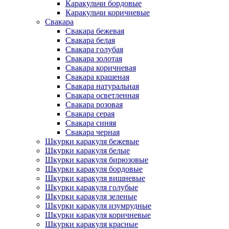
Каракульчи бордовые
Каракульчи коричневые
Свакара
Свакара бежевая
Свакара белая
Свакара голубая
Свакара золотая
Свакара коричневая
Свакара крашеная
Свакара натуральная
Свакара осветленная
Свакара розовая
Свакара серая
Свакара синяя
Свакара черная
Шкурки каракуля бежевые
Шкурки каракуля белые
Шкурки каракуля бирюзовые
Шкурки каракуля бордовые
Шкурки каракуля вишневые
Шкурки каракуля голубые
Шкурки каракуля зеленые
Шкурки каракуля изумрудные
Шкурки каракуля коричневые
Шкурки каракуля красные