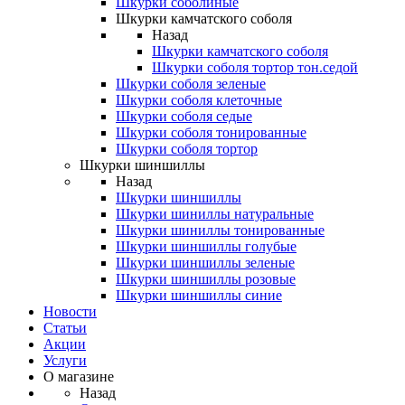
Шкурки соболиные
Шкурки камчатского соболя
Назад
Шкурки камчатского соболя
Шкурки соболя тортор тон.седой
Шкурки соболя зеленые
Шкурки соболя клеточные
Шкурки соболя седые
Шкурки соболя тонированные
Шкурки соболя тортор
Шкурки шиншиллы
Назад
Шкурки шиншиллы
Шкурки шиниллы натуральные
Шкурки шиниллы тонированные
Шкурки шиншиллы голубые
Шкурки шиншиллы зеленые
Шкурки шиншиллы розовые
Шкурки шиншиллы синие
Новости
Статьи
Акции
Услуги
О магазине
Назад