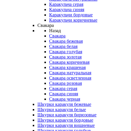
Каракульча серая
Каракульча синяя
Каракульчи бордовые
Каракульчи коричневые
Свакара
Назад
Свакара
Свакара бежевая
Свакара белая
Свакара голубая
Свакара золотая
Свакара коричневая
Свакара крашеная
Свакара натуральная
Свакара осветленная
Свакара розовая
Свакара серая
Свакара синяя
Свакара черная
Шкурки каракуля бежевые
Шкурки каракуля белые
Шкурки каракуля бирюзовые
Шкурки каракуля бордовые
Шкурки каракуля вишневые
Шкурки каракуля голубые