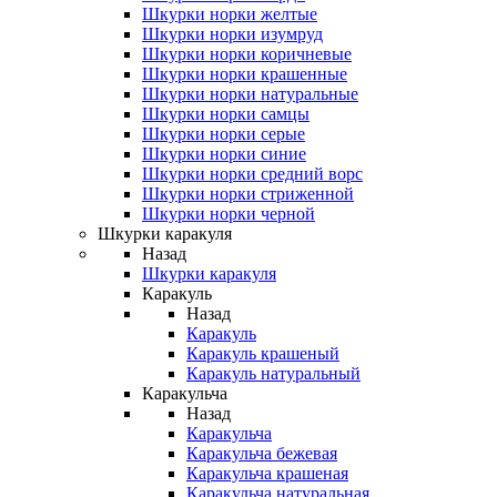
Шкурки норки желтые
Шкурки норки изумруд
Шкурки норки коричневые
Шкурки норки крашенные
Шкурки норки натуральные
Шкурки норки самцы
Шкурки норки серые
Шкурки норки синие
Шкурки норки средний ворс
Шкурки норки стриженной
Шкурки норки черной
Шкурки каракуля
Назад
Шкурки каракуля
Каракуль
Назад
Каракуль
Каракуль крашеный
Каракуль натуральный
Каракульча
Назад
Каракульча
Каракульча бежевая
Каракульча крашеная
Каракульча натуральная