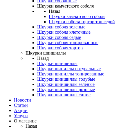
Шкурки соболиные
Шкурки камчатского соболя
Назад
Шкурки камчатского соболя
Шкурки соболя тортор тон.седой
Шкурки соболя зеленые
Шкурки соболя клеточные
Шкурки соболя седые
Шкурки соболя тонированные
Шкурки соболя тортор
Шкурки шиншиллы
Назад
Шкурки шиншиллы
Шкурки шиниллы натуральные
Шкурки шиниллы тонированные
Шкурки шиншиллы голубые
Шкурки шиншиллы зеленые
Шкурки шиншиллы розовые
Шкурки шиншиллы синие
Новости
Статьи
Акции
Услуги
О магазине
Назад