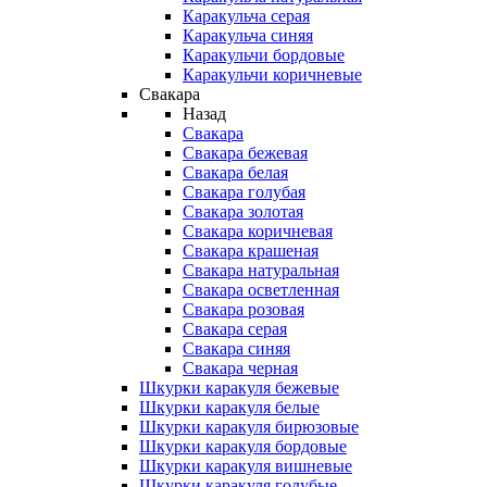
Каракульча серая
Каракульча синяя
Каракульчи бордовые
Каракульчи коричневые
Свакара
Назад
Свакара
Свакара бежевая
Свакара белая
Свакара голубая
Свакара золотая
Свакара коричневая
Свакара крашеная
Свакара натуральная
Свакара осветленная
Свакара розовая
Свакара серая
Свакара синяя
Свакара черная
Шкурки каракуля бежевые
Шкурки каракуля белые
Шкурки каракуля бирюзовые
Шкурки каракуля бордовые
Шкурки каракуля вишневые
Шкурки каракуля голубые