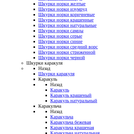
Шкурки норки желтые
Шкурки норки изумруд
Шкурки норки коричневые
Шкурки норки крашенные
Шкурки норки натуральные
Шкурки норки самцы
Шкурки норки серые
Шкурки норки синие
Шкурки норки средний ворс
Шкурки норки стриженной
Шкурки норки черной
Шкурки каракуля
Назад
Шкурки каракуля
Каракуль
Назад
Каракуль
Каракуль крашеный
Каракуль натуральный
Каракульча
Назад
Каракульча
Каракульча бежевая
Каракульча крашеная
Каракульча натуральная