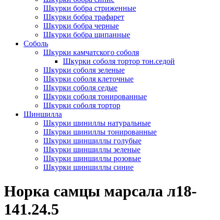
Шкурки бобра стриженные
Шкурки бобра трафарет
Шкурки бобра черные
Шкурки бобра щипанные
Соболь
Шкурки камчатского соболя
Шкурки соболя тортор тон.седой
Шкурки соболя зеленые
Шкурки соболя клеточные
Шкурки соболя седые
Шкурки соболя тонированные
Шкурки соболя тортор
Шиншилла
Шкурки шиниллы натуральные
Шкурки шиниллы тонированные
Шкурки шиншиллы голубые
Шкурки шиншиллы зеленые
Шкурки шиншиллы розовые
Шкурки шиншиллы синие
Норка самцы марсала л18-
141.24.5