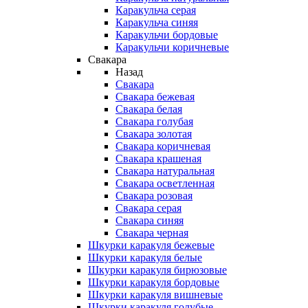
Каракульча серая
Каракульча синяя
Каракульчи бордовые
Каракульчи коричневые
Свакара
Назад
Свакара
Свакара бежевая
Свакара белая
Свакара голубая
Свакара золотая
Свакара коричневая
Свакара крашеная
Свакара натуральная
Свакара осветленная
Свакара розовая
Свакара серая
Свакара синяя
Свакара черная
Шкурки каракуля бежевые
Шкурки каракуля белые
Шкурки каракуля бирюзовые
Шкурки каракуля бордовые
Шкурки каракуля вишневые
Шкурки каракуля голубые