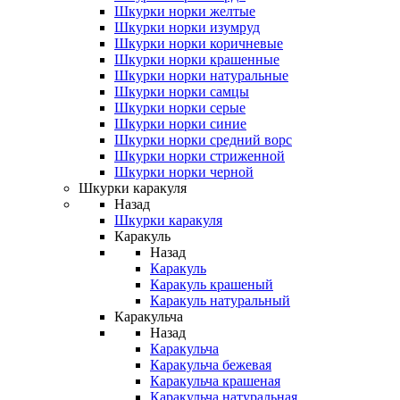
Шкурки норки желтые
Шкурки норки изумруд
Шкурки норки коричневые
Шкурки норки крашенные
Шкурки норки натуральные
Шкурки норки самцы
Шкурки норки серые
Шкурки норки синие
Шкурки норки средний ворс
Шкурки норки стриженной
Шкурки норки черной
Шкурки каракуля
Назад
Шкурки каракуля
Каракуль
Назад
Каракуль
Каракуль крашеный
Каракуль натуральный
Каракульча
Назад
Каракульча
Каракульча бежевая
Каракульча крашеная
Каракульча натуральная