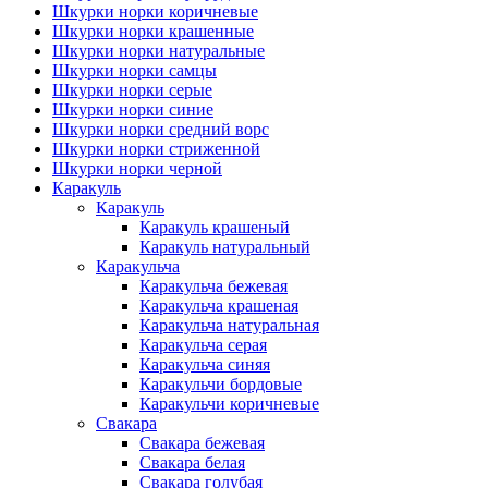
Шкурки норки коричневые
Шкурки норки крашенные
Шкурки норки натуральные
Шкурки норки самцы
Шкурки норки серые
Шкурки норки синие
Шкурки норки средний ворс
Шкурки норки стриженной
Шкурки норки черной
Каракуль
Каракуль
Каракуль крашеный
Каракуль натуральный
Каракульча
Каракульча бежевая
Каракульча крашеная
Каракульча натуральная
Каракульча серая
Каракульча синяя
Каракульчи бордовые
Каракульчи коричневые
Свакара
Свакара бежевая
Свакара белая
Свакара голубая