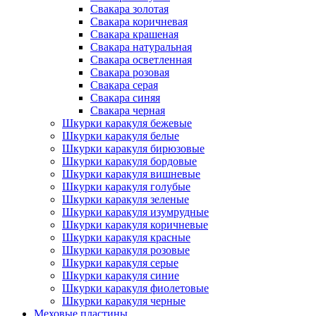
Свакара золотая
Свакара коричневая
Свакара крашеная
Свакара натуральная
Свакара осветленная
Свакара розовая
Свакара серая
Свакара синяя
Свакара черная
Шкурки каракуля бежевые
Шкурки каракуля белые
Шкурки каракуля бирюзовые
Шкурки каракуля бордовые
Шкурки каракуля вишневые
Шкурки каракуля голубые
Шкурки каракуля зеленые
Шкурки каракуля изумрудные
Шкурки каракуля коричневые
Шкурки каракуля красные
Шкурки каракуля розовые
Шкурки каракуля серые
Шкурки каракуля синие
Шкурки каракуля фиолетовые
Шкурки каракуля черные
Меховые пластины