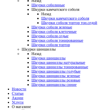
Назад
Шкурки соболиные
Шкурки камчатского соболя
Назад
Шкурки камчатского соболя
Шкурки соболя тортор тон.седой
Шкурки соболя зеленые
Шкурки соболя клеточные
Шкурки соболя седые
Шкурки соболя тонированные
Шкурки соболя тортор
Шкурки шиншиллы
Назад
Шкурки шиншиллы
Шкурки шиниллы натуральные
Шкурки шиниллы тонированные
Шкурки шиншиллы голубые
Шкурки шиншиллы зеленые
Шкурки шиншиллы розовые
Шкурки шиншиллы синие
Новости
Статьи
Акции
Услуги
О магазине