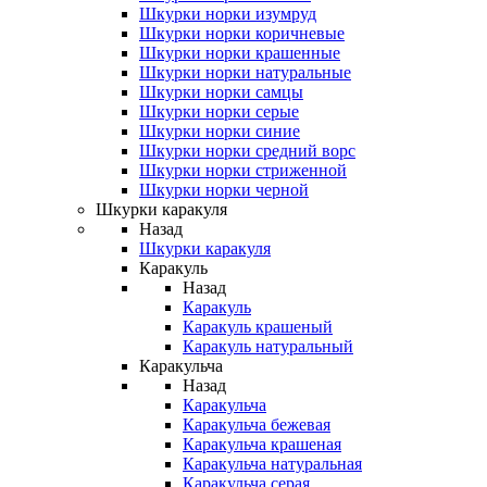
Шкурки норки изумруд
Шкурки норки коричневые
Шкурки норки крашенные
Шкурки норки натуральные
Шкурки норки самцы
Шкурки норки серые
Шкурки норки синие
Шкурки норки средний ворс
Шкурки норки стриженной
Шкурки норки черной
Шкурки каракуля
Назад
Шкурки каракуля
Каракуль
Назад
Каракуль
Каракуль крашеный
Каракуль натуральный
Каракульча
Назад
Каракульча
Каракульча бежевая
Каракульча крашеная
Каракульча натуральная
Каракульча серая