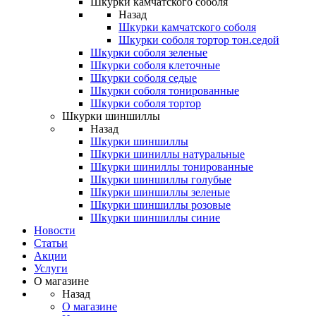
Шкурки камчатского соболя
Назад
Шкурки камчатского соболя
Шкурки соболя тортор тон.седой
Шкурки соболя зеленые
Шкурки соболя клеточные
Шкурки соболя седые
Шкурки соболя тонированные
Шкурки соболя тортор
Шкурки шиншиллы
Назад
Шкурки шиншиллы
Шкурки шиниллы натуральные
Шкурки шиниллы тонированные
Шкурки шиншиллы голубые
Шкурки шиншиллы зеленые
Шкурки шиншиллы розовые
Шкурки шиншиллы синие
Новости
Статьи
Акции
Услуги
О магазине
Назад
О магазине