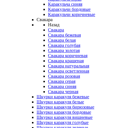
Каракульча синяя
Каракульчи бордовые
Каракульчи коричневые
Свакара
Назад
Свакара
Свакара бежевая
Свакара белая
Свакара голубая
Свакара золотая
Свакара коричневая
Свакара крашеная
Свакара натуральная
Свакара осветленная
Свакара розовая
Свакара серая
Свакара синяя
Свакара черная
Шкурки каракуля бежевые
Шкурки каракуля белые
Шкурки каракуля бирюзовые
Шкурки каракуля бордовые
Шкурки каракуля вишневые
Шкурки каракуля голубые
Шкурки каракуля зеленые