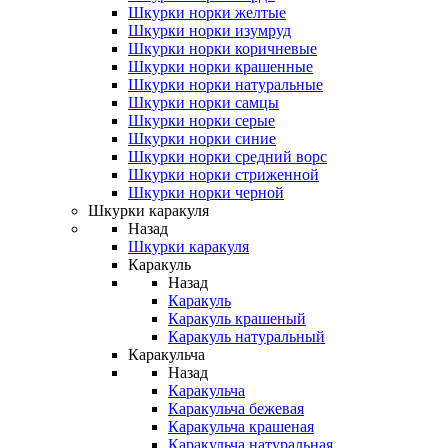
Шкурки норки желтые
Шкурки норки изумруд
Шкурки норки коричневые
Шкурки норки крашенные
Шкурки норки натуральные
Шкурки норки самцы
Шкурки норки серые
Шкурки норки синие
Шкурки норки средний ворс
Шкурки норки стриженной
Шкурки норки черной
Шкурки каракуля
Назад
Шкурки каракуля
Каракуль
Назад
Каракуль
Каракуль крашеный
Каракуль натуральный
Каракульча
Назад
Каракульча
Каракульча бежевая
Каракульча крашеная
Каракульча натуральная