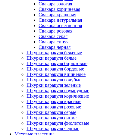
Свакара золотая
Свакара коричневая
Свакара крашеная
Свакара натуральная
Свакара осветленная
Свакара розовая
Свакара серая
Свакара синяя
Свакара черная
Шкурки каракуля бежевые
Шкурки каракуля белые
Шкурки каракуля бирюзовые
Шкурки каракуля бордовые
Шкурки каракуля вишневые
Шкурки каракуля голубые
Шкурки каракуля зеленые
Шкурки каракуля изумрудные
Шкурки каракуля коричневые
Шкурки каракуля красные
Шкурки каракуля розовые
Шкурки каракуля серые
Шкурки каракуля синие
Шкурки каракуля фиолетовые
Шкурки каракуля черные
Меховые пластины