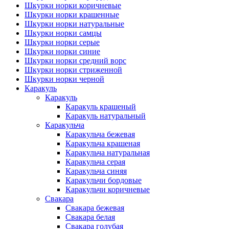
Шкурки норки коричневые
Шкурки норки крашенные
Шкурки норки натуральные
Шкурки норки самцы
Шкурки норки серые
Шкурки норки синие
Шкурки норки средний ворс
Шкурки норки стриженной
Шкурки норки черной
Каракуль
Каракуль
Каракуль крашеный
Каракуль натуральный
Каракульча
Каракульча бежевая
Каракульча крашеная
Каракульча натуральная
Каракульча серая
Каракульча синяя
Каракульчи бордовые
Каракульчи коричневые
Свакара
Свакара бежевая
Свакара белая
Свакара голубая