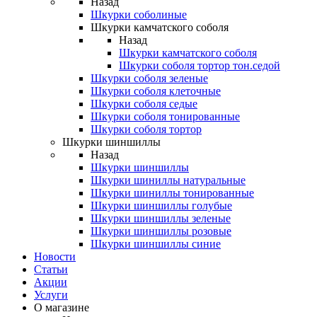
Назад
Шкурки соболиные
Шкурки камчатского соболя
Назад
Шкурки камчатского соболя
Шкурки соболя тортор тон.седой
Шкурки соболя зеленые
Шкурки соболя клеточные
Шкурки соболя седые
Шкурки соболя тонированные
Шкурки соболя тортор
Шкурки шиншиллы
Назад
Шкурки шиншиллы
Шкурки шиниллы натуральные
Шкурки шиниллы тонированные
Шкурки шиншиллы голубые
Шкурки шиншиллы зеленые
Шкурки шиншиллы розовые
Шкурки шиншиллы синие
Новости
Статьи
Акции
Услуги
О магазине