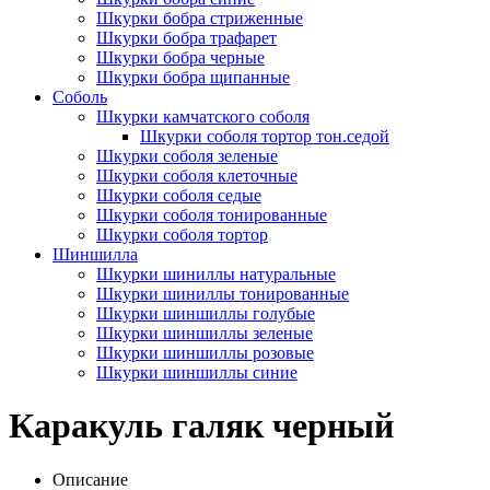
Шкурки бобра стриженные
Шкурки бобра трафарет
Шкурки бобра черные
Шкурки бобра щипанные
Соболь
Шкурки камчатского соболя
Шкурки соболя тортор тон.седой
Шкурки соболя зеленые
Шкурки соболя клеточные
Шкурки соболя седые
Шкурки соболя тонированные
Шкурки соболя тортор
Шиншилла
Шкурки шиниллы натуральные
Шкурки шиниллы тонированные
Шкурки шиншиллы голубые
Шкурки шиншиллы зеленые
Шкурки шиншиллы розовые
Шкурки шиншиллы синие
Каракуль галяк черный
Описание