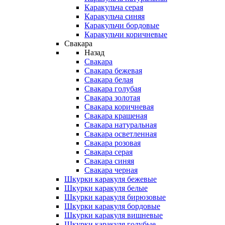
Каракульча серая
Каракульча синяя
Каракульчи бордовые
Каракульчи коричневые
Свакара
Назад
Свакара
Свакара бежевая
Свакара белая
Свакара голубая
Свакара золотая
Свакара коричневая
Свакара крашеная
Свакара натуральная
Свакара осветленная
Свакара розовая
Свакара серая
Свакара синяя
Свакара черная
Шкурки каракуля бежевые
Шкурки каракуля белые
Шкурки каракуля бирюзовые
Шкурки каракуля бордовые
Шкурки каракуля вишневые
Шкурки каракуля голубые