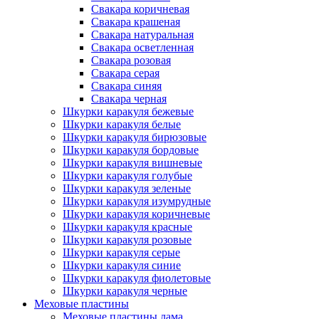
Свакара коричневая
Свакара крашеная
Свакара натуральная
Свакара осветленная
Свакара розовая
Свакара серая
Свакара синяя
Свакара черная
Шкурки каракуля бежевые
Шкурки каракуля белые
Шкурки каракуля бирюзовые
Шкурки каракуля бордовые
Шкурки каракуля вишневые
Шкурки каракуля голубые
Шкурки каракуля зеленые
Шкурки каракуля изумрудные
Шкурки каракуля коричневые
Шкурки каракуля красные
Шкурки каракуля розовые
Шкурки каракуля серые
Шкурки каракуля синие
Шкурки каракуля фиолетовые
Шкурки каракуля черные
Меховые пластины
Меховые пластины лама