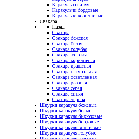
Каракульча синяя
Каракульчи бордовые
Каракульчи коричневые
Свакара
Назад
Свакара
Свакара бежевая
Свакара белая
Свакара голубая
Свакара золотая
Свакара коричневая
Свакара крашеная
Свакара натуральная
Свакара осветленная
Свакара розовая
Свакара серая
Свакара синяя
Свакара черная
Шкурки каракуля бежевые
Шкурки каракуля белые
Шкурки каракуля бирюзовые
Шкурки каракуля бордовые
Шкурки каракуля вишневые
Шкурки каракуля голубые
Шкурки каракуля зеленые