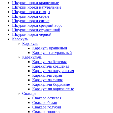
Шкурки норки крашенные
Шкурки норки натуральные
Шкурки норки самцы
Шкурки норки серые
Шкурки норки синие
Шкурки норки средний ворс
Шкурки норки стриженной
Шкурки норки черной
Каракуль
Каракуль
Каракуль крашеный
Каракуль натуральный
Каракульча
Каракульча бежевая
Каракульча крашеная
Каракульча натуральная
Каракульча серая
Каракульча синяя
Каракульчи бордовые
Каракульчи коричневые
Свакара
Свакара бежевая
Свакара белая
Свакара голубая
Свакара золотая