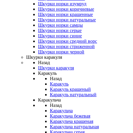
Шкурки норки изумруд
Шкурки норки коричневые
Шкурки норки крашенные
Шкурки норки натуральные
Шкурки норки самцы
Шкурки норки серые
Шкурки норки синие
Шкурки норки средний ворс
Шкурки норки стриженной
Шкурки норки черной
Шкурки каракуля
Назад
Шкурки каракуля
Каракуль
Назад
Каракуль
Каракуль крашеный
Каракуль натуральный
Каракульча
Назад
Каракульча
Каракульча бежевая
Каракульча крашеная
Каракульча натуральная
Каракульча серая