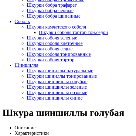
Шкурки бобра трафарет
Шкурки бобра черные
Шкурки бобра щипанные
Соболь
Шкурки камчатского соболя
Шкурки соболя тортор тон.седой
Шкурки соболя зеленые
Шкурки соболя клеточные
Шкурки соболя седые
Шкурки соболя тонированные
Шкурки соболя тортор
Шиншилла
Шкурки шиниллы натуральные
Шкурки шиниллы тонированные
Шкурки шиншиллы голубые
Шкурки шиншиллы зеленые
Шкурки шиншиллы розовые
Шкурки шиншиллы синие
Шкура шиншиллы голубая
Описание
Характеристики