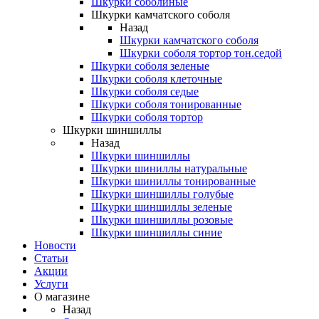
Шкурки соболиные
Шкурки камчатского соболя
Назад
Шкурки камчатского соболя
Шкурки соболя тортор тон.седой
Шкурки соболя зеленые
Шкурки соболя клеточные
Шкурки соболя седые
Шкурки соболя тонированные
Шкурки соболя тортор
Шкурки шиншиллы
Назад
Шкурки шиншиллы
Шкурки шиниллы натуральные
Шкурки шиниллы тонированные
Шкурки шиншиллы голубые
Шкурки шиншиллы зеленые
Шкурки шиншиллы розовые
Шкурки шиншиллы синие
Новости
Статьи
Акции
Услуги
О магазине
Назад